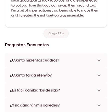
such good quality, look fabulous, and are super easy
to put up. I love that you can swap them around too.
I'm a bit of a perfectionist, so being able to move them
until I created the right set-up was incredible.
Cargar Más
Preguntas Frecuentes
¿Cuánto miden los cuadros?
Los tamaños varían de 21x28 cm a 56x112 cm. Disponible en
varios materiales y colores de marco, incluidas opciones sin
¿Cuánto tarda el envío?
marco y con lienzo.
Una semana, más o menos. Hay opciones de envío exprés
disponibles en algunos países. Te enviaremos un número de
¿Es fácil cambiarlos de sitio?
seguimiento después de tu compra
¡Superfácil! Están diseñados para moverse varias veces sin
ningún daño
¿Y no dañarán mis paredes?