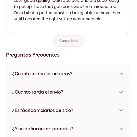
such good quality, look fabulous, and are super easy
to put up. I love that you can swap them around too.
I'm a bit of a perfectionist, so being able to move them
until I created the right set-up was incredible.
Cargar Más
Preguntas Frecuentes
¿Cuánto miden los cuadros?
Los tamaños varían de 21x28 cm a 56x112 cm. Disponible en
varios materiales y colores de marco, incluidas opciones sin
¿Cuánto tarda el envío?
marco y con lienzo.
Una semana, más o menos. Hay opciones de envío exprés
disponibles en algunos países. Te enviaremos un número de
¿Es fácil cambiarlos de sitio?
seguimiento después de tu compra
¡Superfácil! Están diseñados para moverse varias veces sin
ningún daño
¿Y no dañarán mis paredes?