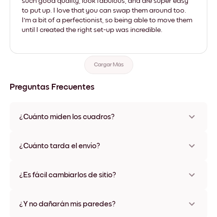
such good quality, look fabulous, and are super easy
to put up. I love that you can swap them around too.
I'm a bit of a perfectionist, so being able to move them
until I created the right set-up was incredible.
Cargar Más
Preguntas Frecuentes
¿Cuánto miden los cuadros?
Los tamaños varían de 21x28 cm a 56x112 cm. Disponible en
varios materiales y colores de marco, incluidas opciones sin
¿Cuánto tarda el envío?
marco y con lienzo.
Una semana, más o menos. Hay opciones de envío exprés
disponibles en algunos países. Te enviaremos un número de
¿Es fácil cambiarlos de sitio?
seguimiento después de tu compra
¡Superfácil! Están diseñados para moverse varias veces sin
ningún daño
¿Y no dañarán mis paredes?