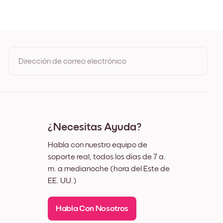
e
Dirección de correo electrónico
Al registrarte, aceptas los Términos de uso y la Política de
privacidad de Mixtiles
¿Necesitas Ayuda?
Habla con nuestro equipo de
soporte real, todos los días de 7 a.
m. a medianoche (hora del Este de
EE. UU.)
Habla Con Nosotros