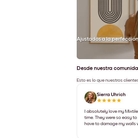
Ajustados a la perfecció
Desde nuestra comunid
Esto es lo que nuestros client
Sierra Uhrich
I absolutely love my Mixti
time. They were so easy to 
have to damage my walls wi