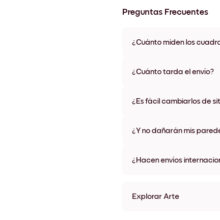
Preguntas Frecuentes
¿Cuánto miden los cuadr
Los tamaños varían de 21x28 
materiales y colores de marco,
¿Cuánto tarda el envío?
Una semana, más o menos. Hay
algunos países. Te enviaremo
¿Es fácil cambiarlos de si
compra
¡Superfácil! Están diseñados 
¿Y no dañarán mis pared
No, sin daños
¿Hacen envíos internacio
¡Sí, a la mayoría de los países
Explorar Arte
Desert (3) Sin marco