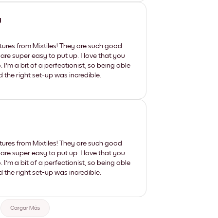
y
tures from Mixtiles! They are such good
 are super easy to put up. I love that you
'm a bit of a perfectionist, so being able
d the right set-up was incredible.
tures from Mixtiles! They are such good
 are super easy to put up. I love that you
'm a bit of a perfectionist, so being able
d the right set-up was incredible.
Cargar Más