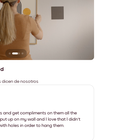
n
No deja marcas
ad
es dicen de nosotros
les and get compliments on them all the
put up on my wall and I love that I didn't
th holes in order to hang them.