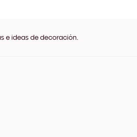
Desert (3) Negro
Desert (3) Blanco
Desert (3) Madera de Robl
Desert (3) Ancho Negro
Desert (3) Ancho Blanco
Desert (3) Ancho Nuez
as e ideas de decoración.
Desert (3) Lienzo