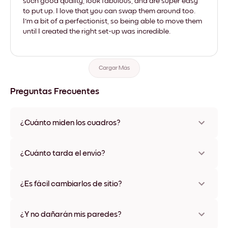
such good quality, look fabulous, and are super easy
to put up. I love that you can swap them around too.
I'm a bit of a perfectionist, so being able to move them
until I created the right set-up was incredible.
Cargar Más
Preguntas Frecuentes
¿Cuánto miden los cuadros?
Los tamaños varían de 21x28 cm a 56x112 cm. Disponible en
varios materiales y colores de marco, incluidas opciones sin
¿Cuánto tarda el envío?
marco y con lienzo.
Una semana, más o menos. Hay opciones de envío exprés
disponibles en algunos países. Te enviaremos un número de
¿Es fácil cambiarlos de sitio?
seguimiento después de tu compra
¡Superfácil! Están diseñados para moverse varias veces sin
ningún daño
¿Y no dañarán mis paredes?