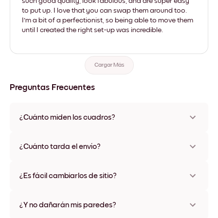
such good quality, look fabulous, and are super easy
to put up. I love that you can swap them around too.
I'm a bit of a perfectionist, so being able to move them
until I created the right set-up was incredible.
Cargar Más
Preguntas Frecuentes
¿Cuánto miden los cuadros?
Los tamaños varían de 21x28 cm a 56x112 cm. Disponible en
varios materiales y colores de marco, incluidas opciones sin
¿Cuánto tarda el envío?
marco y con lienzo.
Una semana, más o menos. Hay opciones de envío exprés
disponibles en algunos países. Te enviaremos un número de
¿Es fácil cambiarlos de sitio?
seguimiento después de tu compra
¡Superfácil! Están diseñados para moverse varias veces sin
ningún daño
¿Y no dañarán mis paredes?