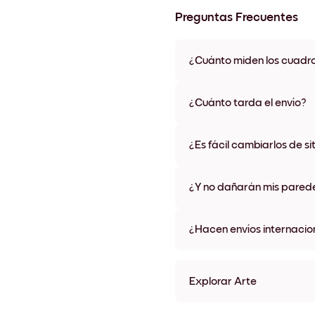
Preguntas Frecuentes
¿Cuánto miden los cuadr
Los tamaños varían de 21x28 
materiales y colores de marco,
¿Cuánto tarda el envío?
Una semana, más o menos. Hay
algunos países. Te enviaremo
¿Es fácil cambiarlos de si
compra
¡Superfácil! Están diseñados 
¿Y no dañarán mis pared
No, sin daños
¿Hacen envíos internacio
¡Sí, a la mayoría de los países
Explorar Arte
Golden Feminine yoga No.3