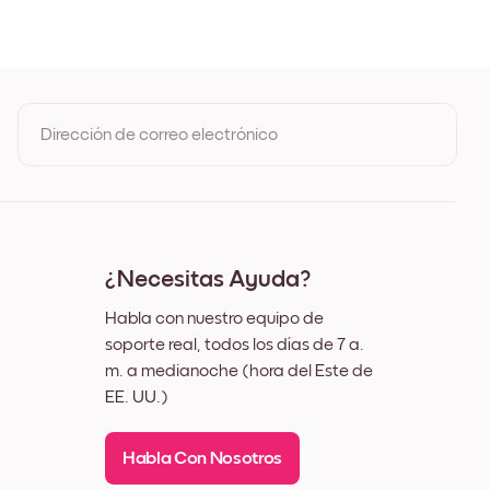
3 Negro
3 Blanco
3 Madera de Roble
3 Ancho Negro
3 Ancho Blanco
3 Ancho Nuez
Dirección de correo electrónico
 Lienzo
Al registrarte, aceptas los Términos de uso y la Política de
privacidad de Mixtiles
¿Necesitas Ayuda?
Habla con nuestro equipo de
soporte real, todos los días de 7 a.
m. a medianoche (hora del Este de
EE. UU.)
Habla Con Nosotros