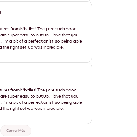
y
tures from Mixtiles! They are such good
 are super easy to put up. I love that you
'm a bit of a perfectionist, so being able
d the right set-up was incredible.
tures from Mixtiles! They are such good
 are super easy to put up. I love that you
'm a bit of a perfectionist, so being able
d the right set-up was incredible.
Cargar Más