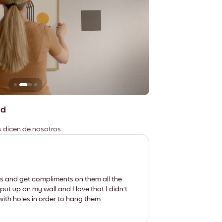
n
No deja marcas
ad
es dicen de nosotros
les and get compliments on them all the
put up on my wall and I love that I didn't
th holes in order to hang them.