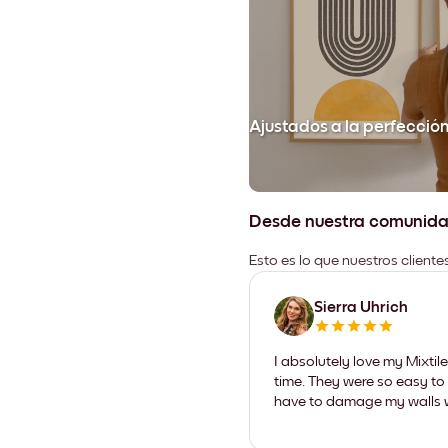
Ajustados a la perfecció
Desde nuestra comunid
Esto es lo que nuestros client
Sierra Uhrich
I absolutely love my Mixti
time. They were so easy to 
have to damage my walls wi