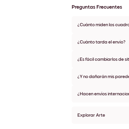
Preguntas Frecuentes
¿Cuánto miden los cuadr
Los tamaños varían de 21x28 
materiales y colores de marco,
¿Cuánto tarda el envío?
Una semana, más o menos. Hay
algunos países. Te enviaremo
¿Es fácil cambiarlos de si
compra
¡Superfácil! Están diseñados 
¿Y no dañarán mis pared
No, sin daños
¿Hacen envíos internacio
¡Sí, a la mayoría de los países
Explorar Arte
collectionSeasonal (7) Sin