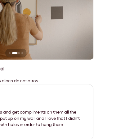
n
No deja marcas
ad
es dicen de nosotros
les and get compliments on them all the
put up on my wall and I love that I didn't
th holes in order to hang them.