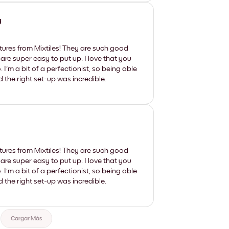
y
tures from Mixtiles! They are such good
 are super easy to put up. I love that you
'm a bit of a perfectionist, so being able
d the right set-up was incredible.
tures from Mixtiles! They are such good
 are super easy to put up. I love that you
'm a bit of a perfectionist, so being able
d the right set-up was incredible.
Cargar Más