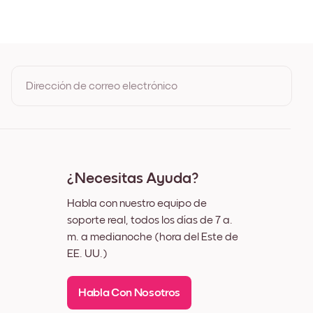
ro
nco
dera de Roble
cho Negro
cho Blanco
cho Nuez
Dirección de correo electrónico
nzo
Al registrarte, aceptas los Términos de uso y la Política de
privacidad de Mixtiles
¿Necesitas Ayuda?
Habla con nuestro equipo de
soporte real, todos los días de 7 a.
m. a medianoche (hora del Este de
EE. UU.)
Habla Con Nosotros