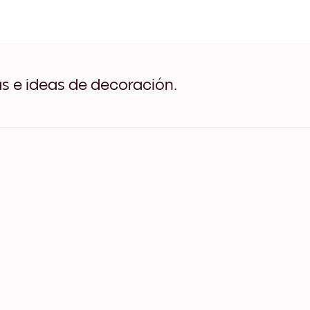
collectionSeasonal (7) Neg
collectionSeasonal (7) Bla
collectionSeasonal (7) Ma
collectionSeasonal (7) An
collectionSeasonal (7) An
collectionSeasonal (7) An
as e ideas de decoración.
collectionSeasonal (7) Lie