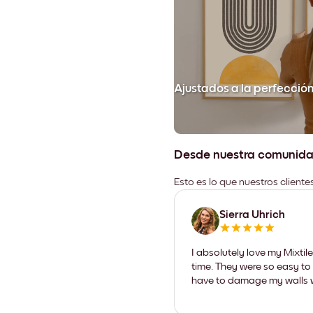
Ajustados a la perfecció
Desde nuestra comunid
Esto es lo que nuestros client
Sierra Uhrich
I absolutely love my Mixti
time. They were so easy to 
have to damage my walls wi