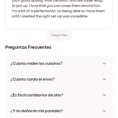
such good quality, look fabulous, and are super easy
to put up. I love that you can swap them around too.
I'm a bit of a perfectionist, so being able to move them
until I created the right set-up was incredible.
Cargar Más
Preguntas Frecuentes
¿Cuánto miden los cuadros?
Los tamaños varían de 21x28 cm a 56x112 cm. Disponible en
varios materiales y colores de marco, incluidas opciones sin
¿Cuánto tarda el envío?
marco y con lienzo.
Una semana, más o menos. Hay opciones de envío exprés
disponibles en algunos países. Te enviaremos un número de
¿Es fácil cambiarlos de sitio?
seguimiento después de tu compra
¡Superfácil! Están diseñados para moverse varias veces sin
ningún daño
¿Y no dañarán mis paredes?