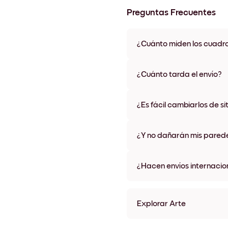
Preguntas Frecuentes
¿Cuánto miden los cuadr
Los tamaños varían de 21x28 
materiales y colores de marco,
¿Cuánto tarda el envío?
Una semana, más o menos. Hay
algunos países. Te enviaremo
¿Es fácil cambiarlos de si
compra
¡Superfácil! Están diseñados 
¿Y no dañarán mis pared
No, sin daños
¿Hacen envíos internacio
¡Sí, a la mayoría de los países
Explorar Arte
She Belived Sin marco