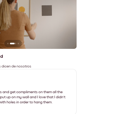
n
No deja marcas
ad
es dicen de nosotros
les and get compliments on them all the
put up on my wall and I love that I didn't
th holes in order to hang them.