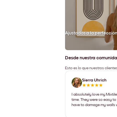
Ajustados a la perfecció
Desde nuestra comunid
Esto es lo que nuestros client
Sierra Uhrich
I absolutely love my Mixti
time. They were so easy to 
have to damage my walls wi