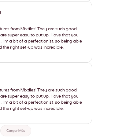
y
tures from Mixtiles! They are such good
 are super easy to put up. I love that you
'm a bit of a perfectionist, so being able
d the right set-up was incredible.
tures from Mixtiles! They are such good
 are super easy to put up. I love that you
'm a bit of a perfectionist, so being able
d the right set-up was incredible.
Cargar Más