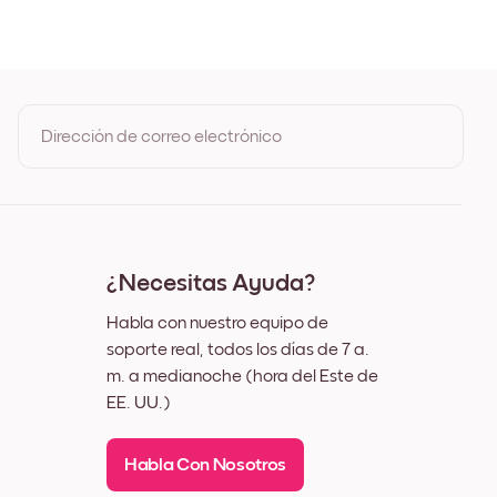
le
Dirección de correo electrónico
Al registrarte, aceptas los Términos de uso y la Política de
privacidad de Mixtiles
¿Necesitas Ayuda?
Habla con nuestro equipo de
soporte real, todos los días de 7 a.
m. a medianoche (hora del Este de
EE. UU.)
Habla Con Nosotros