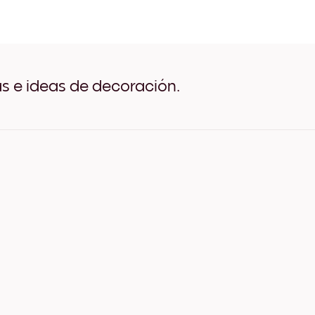
She Belived Negro
She Belived Blanco
She Belived Madera de Rob
She Belived Ancho Negro
She Belived Ancho Blanco
She Belived Ancho Nuez
as e ideas de decoración.
She Belived Lienzo