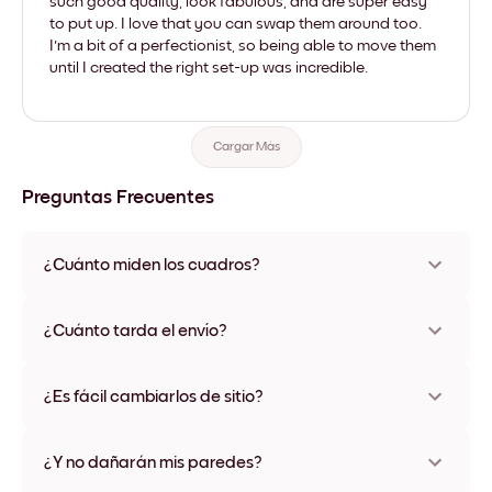
such good quality, look fabulous, and are super easy
to put up. I love that you can swap them around too.
I'm a bit of a perfectionist, so being able to move them
until I created the right set-up was incredible.
Cargar Más
Preguntas Frecuentes
¿Cuánto miden los cuadros?
Los tamaños varían de 21x28 cm a 56x112 cm. Disponible en
varios materiales y colores de marco, incluidas opciones sin
¿Cuánto tarda el envío?
marco y con lienzo.
Una semana, más o menos. Hay opciones de envío exprés
disponibles en algunos países. Te enviaremos un número de
¿Es fácil cambiarlos de sitio?
seguimiento después de tu compra
¡Superfácil! Están diseñados para moverse varias veces sin
ningún daño
¿Y no dañarán mis paredes?