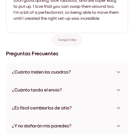
such good quality, look fabulous, and are super easy
to put up. I love that you can swap them around too.
I'm a bit of a perfectionist, so being able to move them
until I created the right set-up was incredible.
Cargar Más
Preguntas Frecuentes
¿Cuánto miden los cuadros?
Los tamaños varían de 21x28 cm a 56x112 cm. Disponible en
varios materiales y colores de marco, incluidas opciones sin
¿Cuánto tarda el envío?
marco y con lienzo.
Una semana, más o menos. Hay opciones de envío exprés
disponibles en algunos países. Te enviaremos un número de
¿Es fácil cambiarlos de sitio?
seguimiento después de tu compra
¡Superfácil! Están diseñados para moverse varias veces sin
ningún daño
¿Y no dañarán mis paredes?