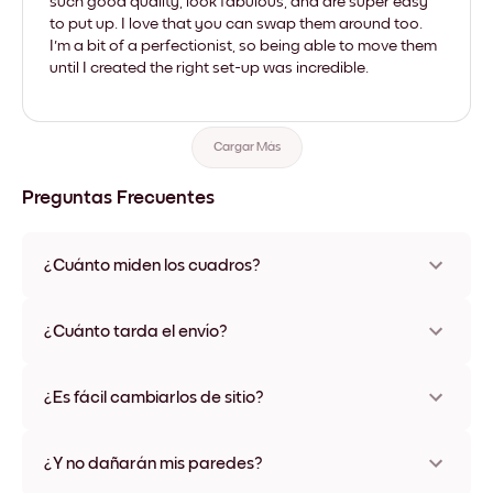
such good quality, look fabulous, and are super easy
to put up. I love that you can swap them around too.
I'm a bit of a perfectionist, so being able to move them
until I created the right set-up was incredible.
Cargar Más
Preguntas Frecuentes
¿Cuánto miden los cuadros?
Los tamaños varían de 21x28 cm a 56x112 cm. Disponible en
varios materiales y colores de marco, incluidas opciones sin
¿Cuánto tarda el envío?
marco y con lienzo.
Una semana, más o menos. Hay opciones de envío exprés
disponibles en algunos países. Te enviaremos un número de
¿Es fácil cambiarlos de sitio?
seguimiento después de tu compra
¡Superfácil! Están diseñados para moverse varias veces sin
ningún daño
¿Y no dañarán mis paredes?