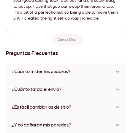
such good quality, look fabulous, and are super easy
to put up. I love that you can swap them around too.
I'm a bit of a perfectionist, so being able to move them
until I created the right set-up was incredible.
Cargar Más
Preguntas Frecuentes
¿Cuánto miden los cuadros?
Los tamaños varían de 21x28 cm a 56x112 cm. Disponible en
varios materiales y colores de marco, incluidas opciones sin
¿Cuánto tarda el envío?
marco y con lienzo.
Una semana, más o menos. Hay opciones de envío exprés
disponibles en algunos países. Te enviaremos un número de
¿Es fácil cambiarlos de sitio?
seguimiento después de tu compra
¡Superfácil! Están diseñados para moverse varias veces sin
ningún daño
¿Y no dañarán mis paredes?