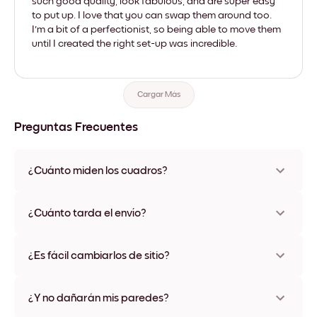
such good quality, look fabulous, and are super easy
to put up. I love that you can swap them around too.
I'm a bit of a perfectionist, so being able to move them
until I created the right set-up was incredible.
Cargar Más
Preguntas Frecuentes
¿Cuánto miden los cuadros?
Los tamaños varían de 21x28 cm a 56x112 cm. Disponible en
varios materiales y colores de marco, incluidas opciones sin
¿Cuánto tarda el envío?
marco y con lienzo.
Una semana, más o menos. Hay opciones de envío exprés
disponibles en algunos países. Te enviaremos un número de
¿Es fácil cambiarlos de sitio?
seguimiento después de tu compra
¡Superfácil! Están diseñados para moverse varias veces sin
ningún daño
¿Y no dañarán mis paredes?