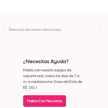
ble
o
Dirección de correo electrónico
Al registrarte, aceptas los Términos de uso y la Política de
privacidad de Mixtiles
¿Necesitas Ayuda?
Habla con nuestro equipo de
soporte real, todos los días de 7 a.
m. a medianoche (hora del Este de
EE. UU.)
Habla Con Nosotros