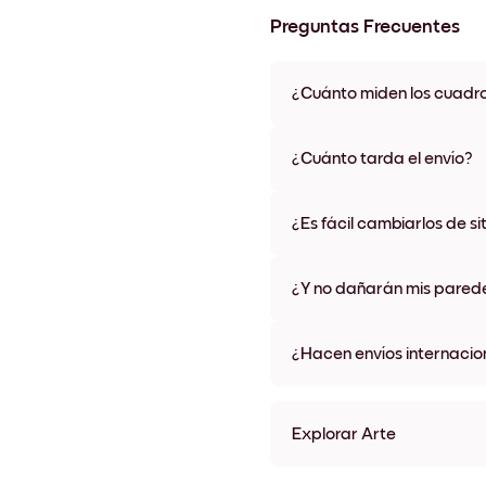
Preguntas Frecuentes
¿Cuánto miden los cuadr
Los tamaños varían de 21x28 
materiales y colores de marco,
¿Cuánto tarda el envío?
Una semana, más o menos. Hay
algunos países. Te enviaremo
¿Es fácil cambiarlos de si
compra
¡Superfácil! Están diseñados 
¿Y no dañarán mis pared
No, sin daños
¿Hacen envíos internacio
¡Sí, a la mayoría de los países
Explorar Arte
White waves Sin marco