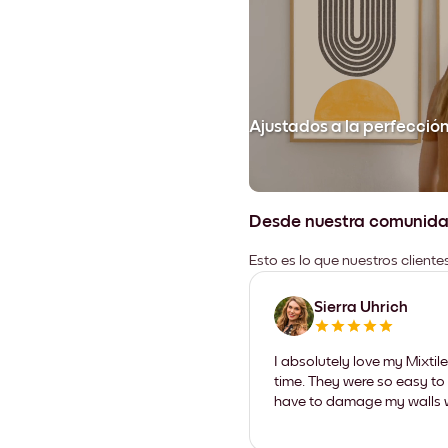
Ajustados a la perfecció
Desde nuestra comunid
Esto es lo que nuestros client
Sierra Uhrich
I absolutely love my Mixti
time. They were so easy to 
have to damage my walls wi