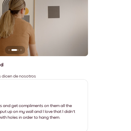
n
No deja marcas
ad
es dicen de nosotros
les and get compliments on them all the
put up on my wall and I love that I didn't
th holes in order to hang them.