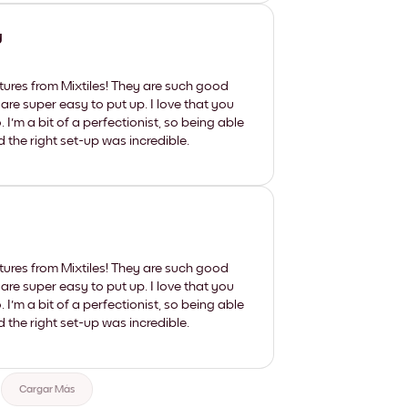
y
tures from Mixtiles! They are such good
 are super easy to put up. I love that you
'm a bit of a perfectionist, so being able
d the right set-up was incredible.
tures from Mixtiles! They are such good
 are super easy to put up. I love that you
'm a bit of a perfectionist, so being able
d the right set-up was incredible.
Cargar Más