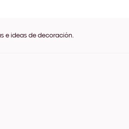
White waves Negro
White waves Blanco
White waves Madera de Ro
White waves Ancho Negro
White waves Ancho Blanc
White waves Ancho Nuez
as e ideas de decoración.
White waves Lienzo