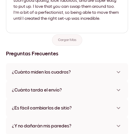
such good quality, look fabulous, and are super easy
to put up. I love that you can swap them around too.
I'm a bit of a perfectionist, so being able to move them
until I created the right set-up was incredible.
Cargar Más
Preguntas Frecuentes
¿Cuánto miden los cuadros?
Los tamaños varían de 21x28 cm a 56x112 cm. Disponible en
varios materiales y colores de marco, incluidas opciones sin
¿Cuánto tarda el envío?
marco y con lienzo.
Una semana, más o menos. Hay opciones de envío exprés
disponibles en algunos países. Te enviaremos un número de
¿Es fácil cambiarlos de sitio?
seguimiento después de tu compra
¡Superfácil! Están diseñados para moverse varias veces sin
ningún daño
¿Y no dañarán mis paredes?