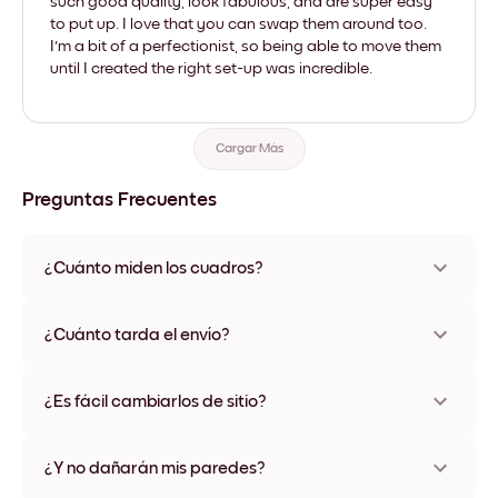
such good quality, look fabulous, and are super easy
to put up. I love that you can swap them around too.
I'm a bit of a perfectionist, so being able to move them
until I created the right set-up was incredible.
Cargar Más
Preguntas Frecuentes
¿Cuánto miden los cuadros?
Los tamaños varían de 21x28 cm a 56x112 cm. Disponible en
varios materiales y colores de marco, incluidas opciones sin
¿Cuánto tarda el envío?
marco y con lienzo.
Una semana, más o menos. Hay opciones de envío exprés
disponibles en algunos países. Te enviaremos un número de
¿Es fácil cambiarlos de sitio?
seguimiento después de tu compra
¡Superfácil! Están diseñados para moverse varias veces sin
ningún daño
¿Y no dañarán mis paredes?