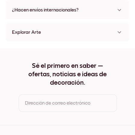
No, sin daños
¿Hacen envíos internacionales?
¡Sí, a la mayoría de los países del mundo!
Explorar Arte
Home Sin marco
Home Negro
Home Blanco
Home Madera de Roble
Sé el primero en saber —
Home Ancho Negro
ofertas, noticias e ideas de
Home Ancho Blanco
Home Ancho Nuez
decoración.
Home Lienzo
Dirección de correo electrónico
Al registrarte, aceptas los Términos de uso y la Política de
privacidad de Mixtiles