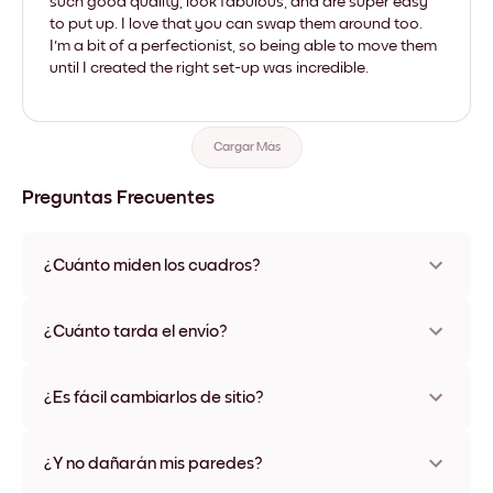
such good quality, look fabulous, and are super easy
to put up. I love that you can swap them around too.
I'm a bit of a perfectionist, so being able to move them
until I created the right set-up was incredible.
Cargar Más
Preguntas Frecuentes
¿Cuánto miden los cuadros?
Los tamaños varían de 21x28 cm a 56x112 cm. Disponible en
varios materiales y colores de marco, incluidas opciones sin
¿Cuánto tarda el envío?
marco y con lienzo.
Una semana, más o menos. Hay opciones de envío exprés
disponibles en algunos países. Te enviaremos un número de
¿Es fácil cambiarlos de sitio?
seguimiento después de tu compra
¡Superfácil! Están diseñados para moverse varias veces sin
ningún daño
¿Y no dañarán mis paredes?