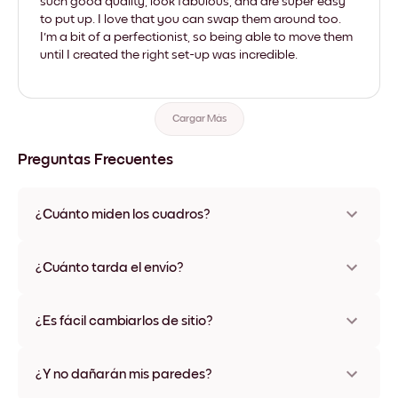
such good quality, look fabulous, and are super easy
to put up. I love that you can swap them around too.
I'm a bit of a perfectionist, so being able to move them
until I created the right set-up was incredible.
Cargar Más
Preguntas Frecuentes
¿Cuánto miden los cuadros?
Los tamaños varían de 21x28 cm a 56x112 cm. Disponible en
varios materiales y colores de marco, incluidas opciones sin
¿Cuánto tarda el envío?
marco y con lienzo.
Una semana, más o menos. Hay opciones de envío exprés
disponibles en algunos países. Te enviaremos un número de
¿Es fácil cambiarlos de sitio?
seguimiento después de tu compra
¡Superfácil! Están diseñados para moverse varias veces sin
ningún daño
¿Y no dañarán mis paredes?