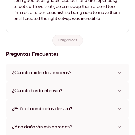
such good quality, look fabulous, and are super easy
to put up. I love that you can swap them around too.
I'm a bit of a perfectionist, so being able to move them
until I created the right set-up was incredible.
Cargar Más
Preguntas Frecuentes
¿Cuánto miden los cuadros?
Los tamaños varían de 21x28 cm a 56x112 cm. Disponible en
varios materiales y colores de marco, incluidas opciones sin
¿Cuánto tarda el envío?
marco y con lienzo.
Una semana, más o menos. Hay opciones de envío exprés
disponibles en algunos países. Te enviaremos un número de
¿Es fácil cambiarlos de sitio?
seguimiento después de tu compra
¡Superfácil! Están diseñados para moverse varias veces sin
ningún daño
¿Y no dañarán mis paredes?