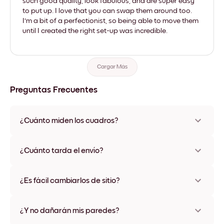
such good quality, look fabulous, and are super easy
to put up. I love that you can swap them around too.
I'm a bit of a perfectionist, so being able to move them
until I created the right set-up was incredible.
Cargar Más
Preguntas Frecuentes
¿Cuánto miden los cuadros?
Los tamaños varían de 21x28 cm a 56x112 cm. Disponible en
varios materiales y colores de marco, incluidas opciones sin
¿Cuánto tarda el envío?
marco y con lienzo.
Una semana, más o menos. Hay opciones de envío exprés
disponibles en algunos países. Te enviaremos un número de
¿Es fácil cambiarlos de sitio?
seguimiento después de tu compra
¡Superfácil! Están diseñados para moverse varias veces sin
ningún daño
¿Y no dañarán mis paredes?