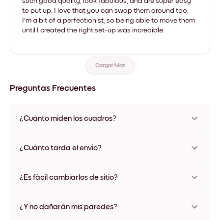
such good quality, look fabulous, and are super easy
to put up. I love that you can swap them around too.
I'm a bit of a perfectionist, so being able to move them
until I created the right set-up was incredible.
Cargar Más
Preguntas Frecuentes
¿Cuánto miden los cuadros?
Los tamaños varían de 21x28 cm a 56x112 cm. Disponible en
varios materiales y colores de marco, incluidas opciones sin
¿Cuánto tarda el envío?
marco y con lienzo.
Una semana, más o menos. Hay opciones de envío exprés
disponibles en algunos países. Te enviaremos un número de
¿Es fácil cambiarlos de sitio?
seguimiento después de tu compra
¡Superfácil! Están diseñados para moverse varias veces sin
ningún daño
¿Y no dañarán mis paredes?