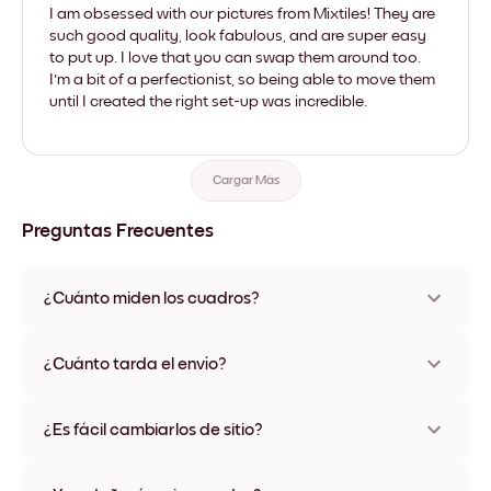
I am obsessed with our pictures from Mixtiles! They are
such good quality, look fabulous, and are super easy
to put up. I love that you can swap them around too.
I'm a bit of a perfectionist, so being able to move them
until I created the right set-up was incredible.
Cargar Más
Preguntas Frecuentes
¿Cuánto miden los cuadros?
Los tamaños varían de 21x28 cm a 56x112 cm. Disponible en
varios materiales y colores de marco, incluidas opciones sin
¿Cuánto tarda el envío?
marco y con lienzo.
Una semana, más o menos. Hay opciones de envío exprés
disponibles en algunos países. Te enviaremos un número de
¿Es fácil cambiarlos de sitio?
seguimiento después de tu compra
¡Superfácil! Están diseñados para moverse varias veces sin