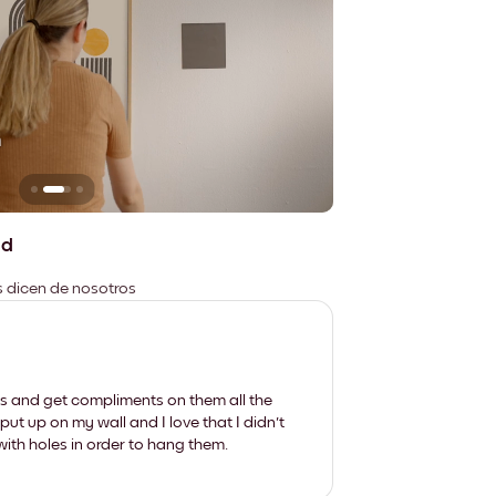
n
No deja marcas
ad
es dicen de nosotros
les and get compliments on them all the
put up on my wall and I love that I didn't
th holes in order to hang them.