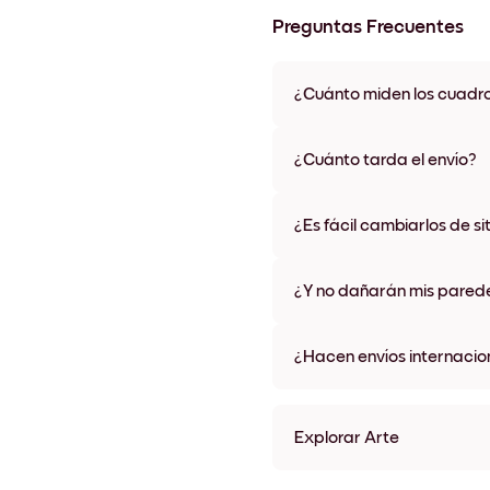
Preguntas Frecuentes
¿Cuánto miden los cuadr
Los tamaños varían de 21x28 
materiales y colores de marco,
¿Cuánto tarda el envío?
Una semana, más o menos. Hay
algunos países. Te enviaremo
¿Es fácil cambiarlos de si
compra
¡Superfácil! Están diseñados 
¿Y no dañarán mis pared
No, sin daños
¿Hacen envíos internacio
¡Sí, a la mayoría de los países
Explorar Arte
Pastel Garden No.2 Sin ma