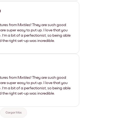
y
tures from Mixtiles! They are such good
 are super easy to put up. I love that you
'm a bit of a perfectionist, so being able
d the right set-up was incredible.
tures from Mixtiles! They are such good
 are super easy to put up. I love that you
'm a bit of a perfectionist, so being able
d the right set-up was incredible.
Cargar Más