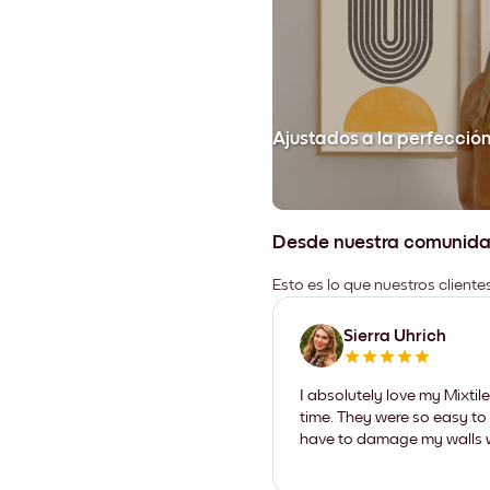
Ajustados a la perfecció
Desde nuestra comunid
Esto es lo que nuestros client
Sierra Uhrich
I absolutely love my Mixti
time. They were so easy to 
have to damage my walls wi