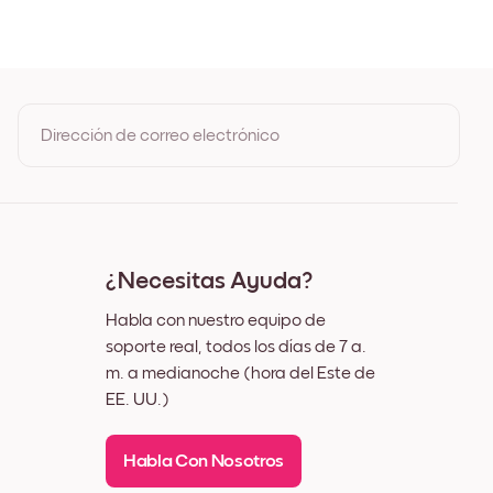
 de Roble
 Negro
 Blanco
 Nuez
Dirección de correo electrónico
Al registrarte, aceptas los Términos de uso y la Política de
privacidad de Mixtiles
¿Necesitas Ayuda?
Habla con nuestro equipo de
soporte real, todos los días de 7 a.
m. a medianoche (hora del Este de
EE. UU.)
Habla Con Nosotros