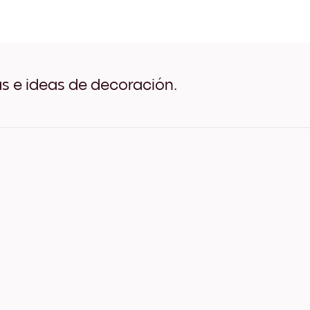
Pastel Garden No.2 Negro
Pastel Garden No.2 Blanco
Pastel Garden No.2 Madera
Pastel Garden No.2 Ancho
Pastel Garden No.2 Ancho
Pastel Garden No.2 Ancho
as e ideas de decoración.
Pastel Garden No.2 Lienzo