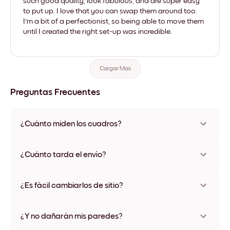
such good quality, look fabulous, and are super easy
to put up. I love that you can swap them around too.
I'm a bit of a perfectionist, so being able to move them
until I created the right set-up was incredible.
Cargar Más
Preguntas Frecuentes
¿Cuánto miden los cuadros?
Los tamaños varían de 21x28 cm a 56x112 cm. Disponible en
varios materiales y colores de marco, incluidas opciones sin
¿Cuánto tarda el envío?
marco y con lienzo.
Una semana, más o menos. Hay opciones de envío exprés
disponibles en algunos países. Te enviaremos un número de
¿Es fácil cambiarlos de sitio?
seguimiento después de tu compra
¡Superfácil! Están diseñados para moverse varias veces sin
ningún daño
¿Y no dañarán mis paredes?