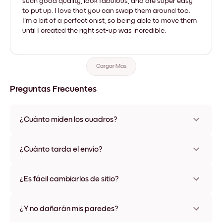
such good quality, look fabulous, and are super easy
to put up. I love that you can swap them around too.
I'm a bit of a perfectionist, so being able to move them
until I created the right set-up was incredible.
Cargar Más
Preguntas Frecuentes
¿Cuánto miden los cuadros?
Los tamaños varían de 21x28 cm a 56x112 cm. Disponible en
varios materiales y colores de marco, incluidas opciones sin
¿Cuánto tarda el envío?
marco y con lienzo.
Una semana, más o menos. Hay opciones de envío exprés
disponibles en algunos países. Te enviaremos un número de
¿Es fácil cambiarlos de sitio?
seguimiento después de tu compra
¡Superfácil! Están diseñados para moverse varias veces sin
ningún daño
¿Y no dañarán mis paredes?