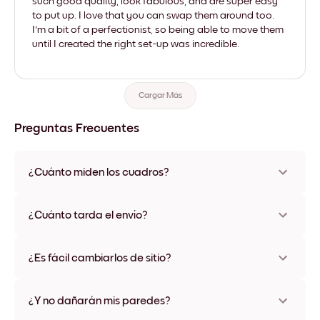
such good quality, look fabulous, and are super easy
to put up. I love that you can swap them around too.
I'm a bit of a perfectionist, so being able to move them
until I created the right set-up was incredible.
Cargar Más
Preguntas Frecuentes
¿Cuánto miden los cuadros?
Los tamaños varían de 21x28 cm a 56x112 cm. Disponible en
varios materiales y colores de marco, incluidas opciones sin
¿Cuánto tarda el envío?
marco y con lienzo.
Una semana, más o menos. Hay opciones de envío exprés
disponibles en algunos países. Te enviaremos un número de
¿Es fácil cambiarlos de sitio?
seguimiento después de tu compra
¡Superfácil! Están diseñados para moverse varias veces sin
ningún daño
¿Y no dañarán mis paredes?