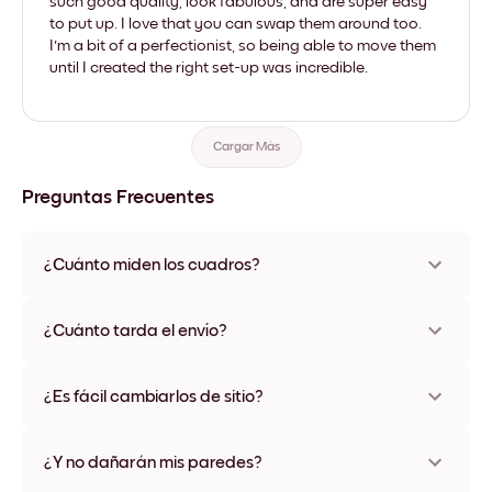
such good quality, look fabulous, and are super easy
to put up. I love that you can swap them around too.
I'm a bit of a perfectionist, so being able to move them
until I created the right set-up was incredible.
Cargar Más
Preguntas Frecuentes
¿Cuánto miden los cuadros?
Los tamaños varían de 21x28 cm a 56x112 cm. Disponible en
varios materiales y colores de marco, incluidas opciones sin
¿Cuánto tarda el envío?
marco y con lienzo.
Una semana, más o menos. Hay opciones de envío exprés
disponibles en algunos países. Te enviaremos un número de
¿Es fácil cambiarlos de sitio?
seguimiento después de tu compra
¡Superfácil! Están diseñados para moverse varias veces sin
ningún daño
¿Y no dañarán mis paredes?