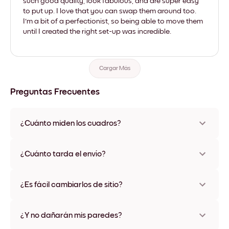
such good quality, look fabulous, and are super easy
to put up. I love that you can swap them around too.
I'm a bit of a perfectionist, so being able to move them
until I created the right set-up was incredible.
Cargar Más
Preguntas Frecuentes
¿Cuánto miden los cuadros?
Los tamaños varían de 21x28 cm a 56x112 cm. Disponible en
varios materiales y colores de marco, incluidas opciones sin
¿Cuánto tarda el envío?
marco y con lienzo.
Una semana, más o menos. Hay opciones de envío exprés
disponibles en algunos países. Te enviaremos un número de
¿Es fácil cambiarlos de sitio?
seguimiento después de tu compra
¡Superfácil! Están diseñados para moverse varias veces sin
ningún daño
¿Y no dañarán mis paredes?