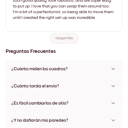
such good quality, look fabulous, and are super easy
to put up. I love that you can swap them around too.
I'm a bit of a perfectionist, so being able to move them
until I created the right set-up was incredible.
Cargar Más
Preguntas Frecuentes
¿Cuánto miden los cuadros?
Los tamaños varían de 21x28 cm a 56x112 cm. Disponible en
varios materiales y colores de marco, incluidas opciones sin
¿Cuánto tarda el envío?
marco y con lienzo.
Una semana, más o menos. Hay opciones de envío exprés
disponibles en algunos países. Te enviaremos un número de
¿Es fácil cambiarlos de sitio?
seguimiento después de tu compra
¡Superfácil! Están diseñados para moverse varias veces sin
ningún daño
¿Y no dañarán mis paredes?