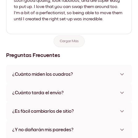
such good quality, look fabulous, and are super easy
to put up. I love that you can swap them around too.
I'm a bit of a perfectionist, so being able to move them
until I created the right set-up was incredible.
Cargar Más
Preguntas Frecuentes
¿Cuánto miden los cuadros?
Los tamaños varían de 21x28 cm a 56x112 cm. Disponible en
varios materiales y colores de marco, incluidas opciones sin
¿Cuánto tarda el envío?
marco y con lienzo.
Una semana, más o menos. Hay opciones de envío exprés
disponibles en algunos países. Te enviaremos un número de
¿Es fácil cambiarlos de sitio?
seguimiento después de tu compra
¡Superfácil! Están diseñados para moverse varias veces sin
ningún daño
¿Y no dañarán mis paredes?