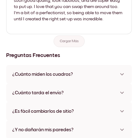
such good quality, look fabulous, and are super easy
to put up. I love that you can swap them around too.
I'm a bit of a perfectionist, so being able to move them
until I created the right set-up was incredible.
Cargar Más
Preguntas Frecuentes
¿Cuánto miden los cuadros?
Los tamaños varían de 21x28 cm a 56x112 cm. Disponible en
varios materiales y colores de marco, incluidas opciones sin
¿Cuánto tarda el envío?
marco y con lienzo.
Una semana, más o menos. Hay opciones de envío exprés
disponibles en algunos países. Te enviaremos un número de
¿Es fácil cambiarlos de sitio?
seguimiento después de tu compra
¡Superfácil! Están diseñados para moverse varias veces sin
ningún daño
¿Y no dañarán mis paredes?