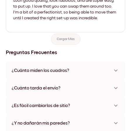
such good quality, look fabulous, and are super easy
to put up. I love that you can swap them around too.
I'm a bit of a perfectionist, so being able to move them
until I created the right set-up was incredible.
Cargar Más
Preguntas Frecuentes
¿Cuánto miden los cuadros?
Los tamaños varían de 21x28 cm a 56x112 cm. Disponible en
varios materiales y colores de marco, incluidas opciones sin
¿Cuánto tarda el envío?
marco y con lienzo.
Una semana, más o menos. Hay opciones de envío exprés
disponibles en algunos países. Te enviaremos un número de
¿Es fácil cambiarlos de sitio?
seguimiento después de tu compra
¡Superfácil! Están diseñados para moverse varias veces sin
ningún daño
¿Y no dañarán mis paredes?