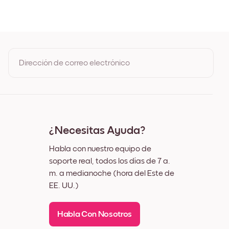
Roble
ro
nco
z
Dirección de correo electrónico
Al registrarte, aceptas los Términos de uso y la Política de
privacidad de Mixtiles
¿Necesitas Ayuda?
Habla con nuestro equipo de
soporte real, todos los días de 7 a.
m. a medianoche (hora del Este de
EE. UU.)
Habla Con Nosotros