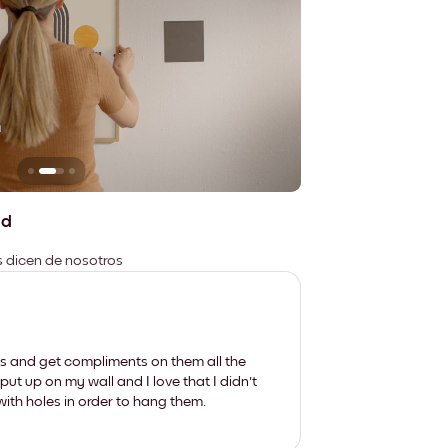
n
No deja marcas
ad
es dicen de nosotros
les and get compliments on them all the
put up on my wall and I love that I didn't
th holes in order to hang them.