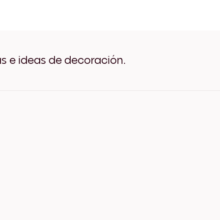
Vintage Mojito Negro
Vintage Mojito Blanco
Vintage Mojito Madera de 
Vintage Mojito Ancho Neg
Vintage Mojito Ancho Bla
Vintage Mojito Ancho Nue
as e ideas de decoración.
Vintage Mojito Lienzo