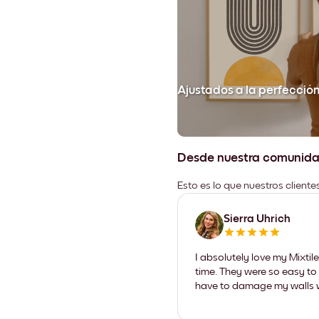
Ajustados a la perfecció
Desde nuestra comunid
Esto es lo que nuestros client
Sierra Uhrich
I absolutely love my Mixti
time. They were so easy to 
have to damage my walls wi