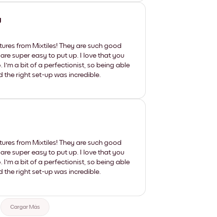
y
tures from Mixtiles! They are such good
 are super easy to put up. I love that you
'm a bit of a perfectionist, so being able
d the right set-up was incredible.
tures from Mixtiles! They are such good
 are super easy to put up. I love that you
'm a bit of a perfectionist, so being able
d the right set-up was incredible.
Cargar Más