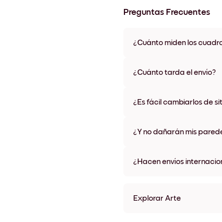
Preguntas Frecuentes
¿Cuánto miden los cuadr
Los tamaños varían de 21x28 
materiales y colores de marco,
¿Cuánto tarda el envío?
Una semana, más o menos. Hay
algunos países. Te enviaremo
¿Es fácil cambiarlos de si
compra
¡Superfácil! Están diseñados 
¿Y no dañarán mis pared
No, sin daños
¿Hacen envíos internacio
¡Sí, a la mayoría de los países
Explorar Arte
Vintage Mojito Sin marco