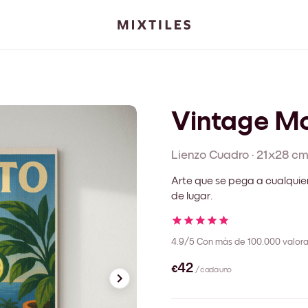
Vintage Mo
Lienzo
Cuadro
·
21x28 c
Arte que se pega a cualquie
de lugar.
4.9/5
Con más de 100.000 valora
€42
/ cada uno