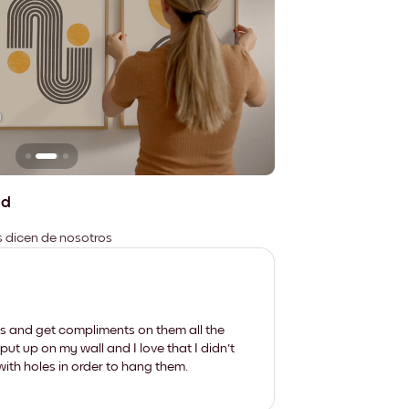
n
No deja marcas
ad
es dicen de nosotros
les and get compliments on them all the
put up on my wall and I love that I didn't
th holes in order to hang them.