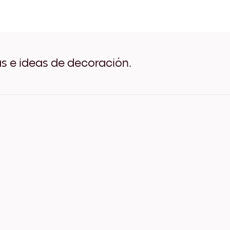
Coastal Arch Negro
Coastal Arch Blanco
Coastal Arch Madera de R
Coastal Arch Ancho Negro
Coastal Arch Ancho Blanc
Coastal Arch Ancho Nuez
as e ideas de decoración.
Coastal Arch Lienzo