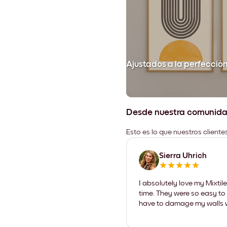
Ajustados a la perfecció
Desde nuestra comunid
Esto es lo que nuestros client
Sierra Uhrich
I absolutely love my Mixti
time. They were so easy to 
have to damage my walls wi