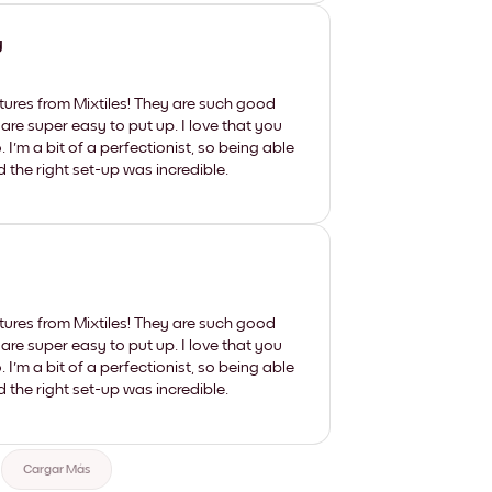
y
tures from Mixtiles! They are such good
 are super easy to put up. I love that you
'm a bit of a perfectionist, so being able
d the right set-up was incredible.
tures from Mixtiles! They are such good
 are super easy to put up. I love that you
'm a bit of a perfectionist, so being able
d the right set-up was incredible.
Cargar Más