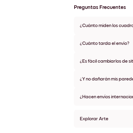
Preguntas Frecuentes
¿Cuánto miden los cuadr
Los tamaños varían de 21x28 
materiales y colores de marco,
¿Cuánto tarda el envío?
Una semana, más o menos. Hay
algunos países. Te enviaremo
¿Es fácil cambiarlos de si
compra
¡Superfácil! Están diseñados 
¿Y no dañarán mis pared
No, sin daños
¿Hacen envíos internacio
¡Sí, a la mayoría de los países
Explorar Arte
Coastal Arch Sin marco