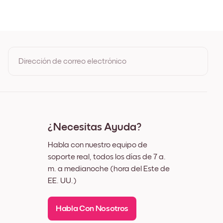
oble
o
Dirección de correo electrónico
Al registrarte, aceptas los Términos de uso y la Política de
privacidad de Mixtiles
¿Necesitas Ayuda?
Habla con nuestro equipo de
soporte real, todos los días de 7 a.
m. a medianoche (hora del Este de
EE. UU.)
Habla Con Nosotros