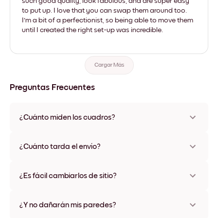
such good quality, look fabulous, and are super easy
to put up. I love that you can swap them around too.
I'm a bit of a perfectionist, so being able to move them
until I created the right set-up was incredible.
Cargar Más
Preguntas Frecuentes
¿Cuánto miden los cuadros?
Los tamaños varían de 21x28 cm a 56x112 cm. Disponible en
varios materiales y colores de marco, incluidas opciones sin
¿Cuánto tarda el envío?
marco y con lienzo.
Una semana, más o menos. Hay opciones de envío exprés
disponibles en algunos países. Te enviaremos un número de
¿Es fácil cambiarlos de sitio?
seguimiento después de tu compra
¡Superfácil! Están diseñados para moverse varias veces sin
ningún daño
¿Y no dañarán mis paredes?