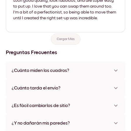
such good quality, look fabulous, and are super easy
to put up. I love that you can swap them around too.
I'm a bit of a perfectionist, so being able to move them
until I created the right set-up was incredible.
Cargar Más
Preguntas Frecuentes
¿Cuánto miden los cuadros?
Los tamaños varían de 21x28 cm a 56x112 cm. Disponible en
varios materiales y colores de marco, incluidas opciones sin
¿Cuánto tarda el envío?
marco y con lienzo.
Una semana, más o menos. Hay opciones de envío exprés
disponibles en algunos países. Te enviaremos un número de
¿Es fácil cambiarlos de sitio?
seguimiento después de tu compra
¡Superfácil! Están diseñados para moverse varias veces sin
ningún daño
¿Y no dañarán mis paredes?