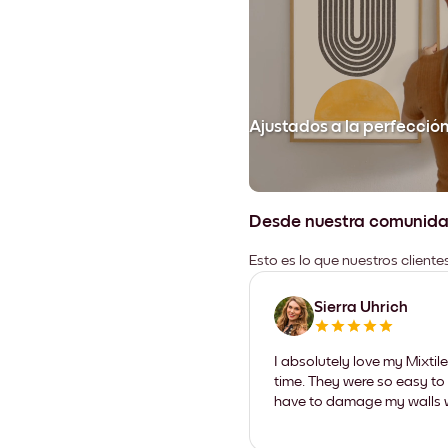
Ajustados a la perfecció
Desde nuestra comunid
Esto es lo que nuestros client
Sierra Uhrich
I absolutely love my Mixti
time. They were so easy to 
have to damage my walls wi