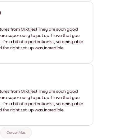
y
tures from Mixtiles! They are such good
 are super easy to put up. I love that you
'm a bit of a perfectionist, so being able
d the right set-up was incredible.
tures from Mixtiles! They are such good
 are super easy to put up. I love that you
'm a bit of a perfectionist, so being able
d the right set-up was incredible.
Cargar Más