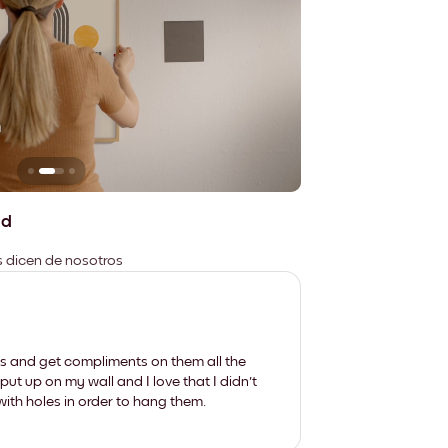
n
No deja marcas
ad
es dicen de nosotros
les and get compliments on them all the
put up on my wall and I love that I didn't
th holes in order to hang them.