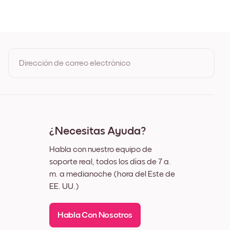
 Roble
ro
nco
z
Dirección de correo electrónico
Al registrarte, aceptas los Términos de uso y la Política de
privacidad de Mixtiles
¿Necesitas Ayuda?
Habla con nuestro equipo de
soporte real, todos los días de 7 a.
m. a medianoche (hora del Este de
EE. UU.)
Habla Con Nosotros