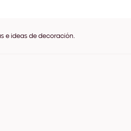
Ocean View Negro
Ocean View Blanco
Ocean View Madera de Ro
Ocean View Ancho Negro
Ocean View Ancho Blanco
Ocean View Ancho Nuez
as e ideas de decoración.
Ocean View Lienzo