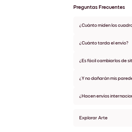
Preguntas Frecuentes
¿Cuánto miden los cuadr
Los tamaños varían de 21x28 
materiales y colores de marco,
¿Cuánto tarda el envío?
Una semana, más o menos. Hay
algunos países. Te enviaremo
¿Es fácil cambiarlos de si
compra
¡Superfácil! Están diseñados 
¿Y no dañarán mis pared
No, sin daños
¿Hacen envíos internacio
¡Sí, a la mayoría de los países
Explorar Arte
Ocean View Sin marco