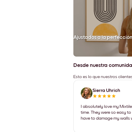
Ajustados a la perfecció
Desde nuestra comunid
Esto es lo que nuestros client
Sierra Uhrich
I absolutely love my Mixti
time. They were so easy to 
have to damage my walls wi