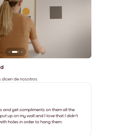
n
No deja marcas
ad
es dicen de nosotros
les and get compliments on them all the
put up on my wall and I love that I didn't
th holes in order to hang them.