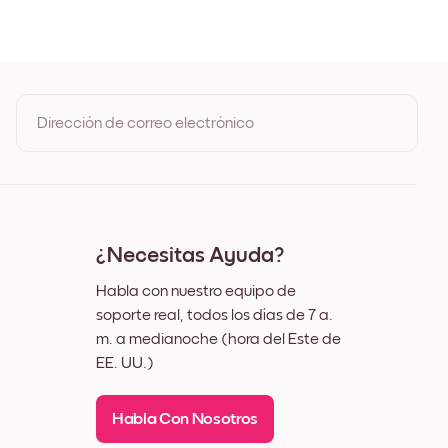
ble
Dirección de correo electrónico
Al registrarte, aceptas los Términos de uso y la Política de
privacidad de Mixtiles
¿Necesitas Ayuda?
Habla con nuestro equipo de
soporte real, todos los días de 7 a.
m. a medianoche (hora del Este de
EE. UU.)
Habla Con Nosotros