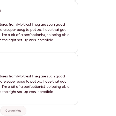
y
tures from Mixtiles! They are such good
 are super easy to put up. I love that you
'm a bit of a perfectionist, so being able
d the right set-up was incredible.
tures from Mixtiles! They are such good
 are super easy to put up. I love that you
'm a bit of a perfectionist, so being able
d the right set-up was incredible.
Cargar Más