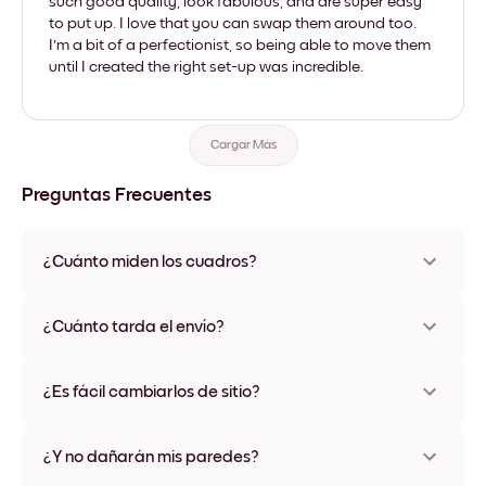
such good quality, look fabulous, and are super easy
to put up. I love that you can swap them around too.
I'm a bit of a perfectionist, so being able to move them
until I created the right set-up was incredible.
Cargar Más
Preguntas Frecuentes
¿Cuánto miden los cuadros?
Los tamaños varían de 21x28 cm a 56x112 cm. Disponible en
varios materiales y colores de marco, incluidas opciones sin
¿Cuánto tarda el envío?
marco y con lienzo.
Una semana, más o menos. Hay opciones de envío exprés
disponibles en algunos países. Te enviaremos un número de
¿Es fácil cambiarlos de sitio?
seguimiento después de tu compra
¡Superfácil! Están diseñados para moverse varias veces sin
ningún daño
¿Y no dañarán mis paredes?