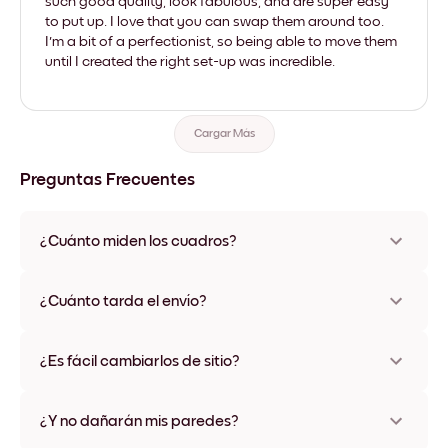
such good quality, look fabulous, and are super easy
to put up. I love that you can swap them around too.
I'm a bit of a perfectionist, so being able to move them
until I created the right set-up was incredible.
Cargar Más
Preguntas Frecuentes
¿Cuánto miden los cuadros?
Los tamaños varían de 21x28 cm a 56x112 cm. Disponible en
varios materiales y colores de marco, incluidas opciones sin
¿Cuánto tarda el envío?
marco y con lienzo.
Una semana, más o menos. Hay opciones de envío exprés
disponibles en algunos países. Te enviaremos un número de
¿Es fácil cambiarlos de sitio?
seguimiento después de tu compra
¡Superfácil! Están diseñados para moverse varias veces sin
ningún daño
¿Y no dañarán mis paredes?