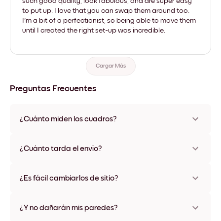
such good quality, look fabulous, and are super easy
to put up. I love that you can swap them around too.
I'm a bit of a perfectionist, so being able to move them
until I created the right set-up was incredible.
Cargar Más
Preguntas Frecuentes
¿Cuánto miden los cuadros?
Los tamaños varían de 21x28 cm a 56x112 cm. Disponible en
varios materiales y colores de marco, incluidas opciones sin
¿Cuánto tarda el envío?
marco y con lienzo.
Una semana, más o menos. Hay opciones de envío exprés
disponibles en algunos países. Te enviaremos un número de
¿Es fácil cambiarlos de sitio?
seguimiento después de tu compra
¡Superfácil! Están diseñados para moverse varias veces sin
ningún daño
¿Y no dañarán mis paredes?