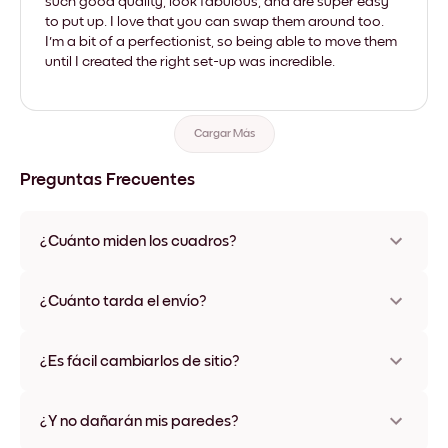
such good quality, look fabulous, and are super easy
to put up. I love that you can swap them around too.
I'm a bit of a perfectionist, so being able to move them
until I created the right set-up was incredible.
Cargar Más
Preguntas Frecuentes
¿Cuánto miden los cuadros?
Los tamaños varían de 21x28 cm a 56x112 cm. Disponible en
varios materiales y colores de marco, incluidas opciones sin
¿Cuánto tarda el envío?
marco y con lienzo.
Una semana, más o menos. Hay opciones de envío exprés
disponibles en algunos países. Te enviaremos un número de
¿Es fácil cambiarlos de sitio?
seguimiento después de tu compra
¡Superfácil! Están diseñados para moverse varias veces sin
ningún daño
¿Y no dañarán mis paredes?