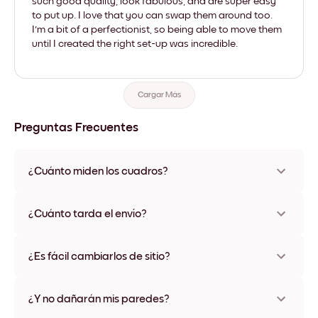
such good quality, look fabulous, and are super easy
to put up. I love that you can swap them around too.
I'm a bit of a perfectionist, so being able to move them
until I created the right set-up was incredible.
Cargar Más
Preguntas Frecuentes
¿Cuánto miden los cuadros?
Los tamaños varían de 21x28 cm a 56x112 cm. Disponible en
varios materiales y colores de marco, incluidas opciones sin
¿Cuánto tarda el envío?
marco y con lienzo.
Una semana, más o menos. Hay opciones de envío exprés
disponibles en algunos países. Te enviaremos un número de
¿Es fácil cambiarlos de sitio?
seguimiento después de tu compra
¡Superfácil! Están diseñados para moverse varias veces sin
ningún daño
¿Y no dañarán mis paredes?