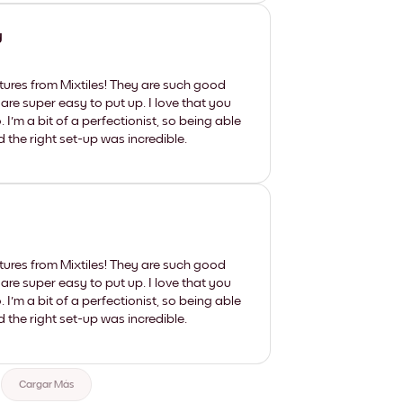
y
tures from Mixtiles! They are such good
 are super easy to put up. I love that you
'm a bit of a perfectionist, so being able
d the right set-up was incredible.
tures from Mixtiles! They are such good
 are super easy to put up. I love that you
'm a bit of a perfectionist, so being able
d the right set-up was incredible.
Cargar Más