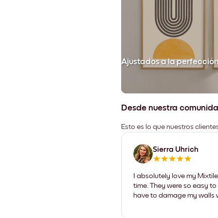
Ajustados a la perfecció
Desde nuestra comunid
Esto es lo que nuestros client
Sierra Uhrich
I absolutely love my Mixti
time. They were so easy to 
have to damage my walls wi