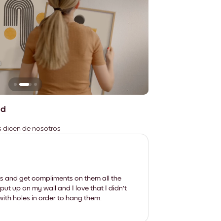
n
No deja marcas
ad
es dicen de nosotros
les and get compliments on them all the
put up on my wall and I love that I didn't
th holes in order to hang them.