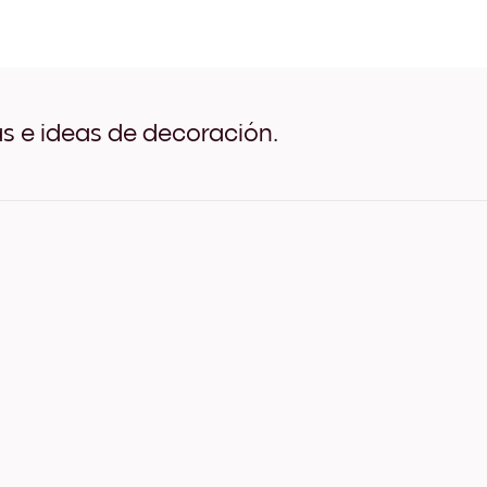
Azure Dome Negro
Azure Dome Blanco
Azure Dome Madera de Ro
Azure Dome Ancho Negro
Azure Dome Ancho Blanco
Azure Dome Ancho Nuez
as e ideas de decoración.
Azure Dome Lienzo