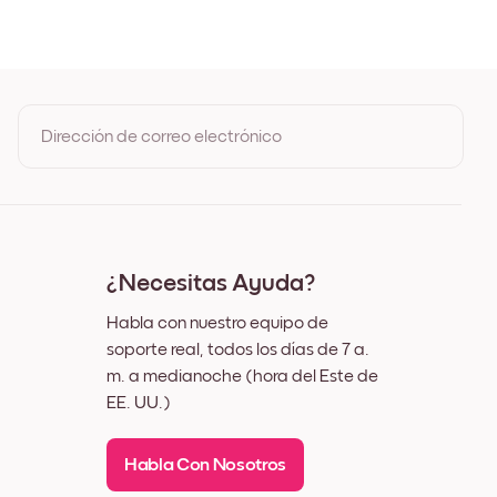
ble
Dirección de correo electrónico
Al registrarte, aceptas los Términos de uso y la Política de
privacidad de Mixtiles
¿Necesitas Ayuda?
Habla con nuestro equipo de
soporte real, todos los días de 7 a.
m. a medianoche (hora del Este de
EE. UU.)
Habla Con Nosotros