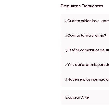
Preguntas Frecuentes
¿Cuánto miden los cuadr
Los tamaños varían de 21x28 
materiales y colores de marco,
¿Cuánto tarda el envío?
Una semana, más o menos. Hay
algunos países. Te enviaremo
¿Es fácil cambiarlos de si
compra
¡Superfácil! Están diseñados 
¿Y no dañarán mis pared
No, sin daños
¿Hacen envíos internacio
¡Sí, a la mayoría de los países
Explorar Arte
Azure Dome Sin marco