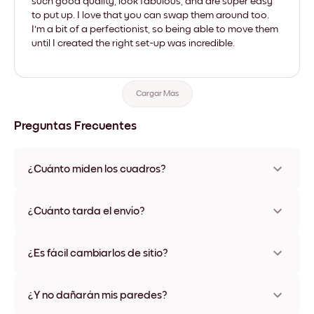
such good quality, look fabulous, and are super easy
to put up. I love that you can swap them around too.
I'm a bit of a perfectionist, so being able to move them
until I created the right set-up was incredible.
Cargar Más
Preguntas Frecuentes
¿Cuánto miden los cuadros?
Los tamaños varían de 21x28 cm a 56x112 cm. Disponible en
varios materiales y colores de marco, incluidas opciones sin
¿Cuánto tarda el envío?
marco y con lienzo.
Una semana, más o menos. Hay opciones de envío exprés
disponibles en algunos países. Te enviaremos un número de
¿Es fácil cambiarlos de sitio?
seguimiento después de tu compra
¡Superfácil! Están diseñados para moverse varias veces sin
ningún daño
¿Y no dañarán mis paredes?