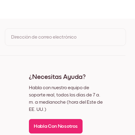
 Roble
ro
nco
z
Dirección de correo electrónico
Al registrarte, aceptas los Términos de uso y la Política de
privacidad de Mixtiles
¿Necesitas Ayuda?
Habla con nuestro equipo de
soporte real, todos los días de 7 a.
m. a medianoche (hora del Este de
EE. UU.)
Habla Con Nosotros