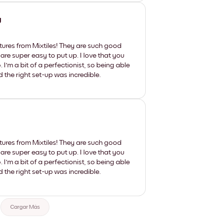
y
tures from Mixtiles! They are such good
 are super easy to put up. I love that you
'm a bit of a perfectionist, so being able
d the right set-up was incredible.
tures from Mixtiles! They are such good
 are super easy to put up. I love that you
'm a bit of a perfectionist, so being able
d the right set-up was incredible.
Cargar Más