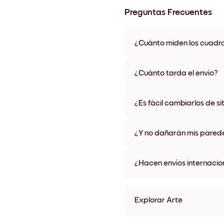
Preguntas Frecuentes
¿Cuánto miden los cuadr
Los tamaños varían de 21x28 
materiales y colores de marco,
¿Cuánto tarda el envío?
Una semana, más o menos. Hay
algunos países. Te enviaremo
¿Es fácil cambiarlos de si
compra
¡Superfácil! Están diseñados 
¿Y no dañarán mis pared
No, sin daños
¿Hacen envíos internacio
¡Sí, a la mayoría de los países
Explorar Arte
Lakeside Horse Sin marco