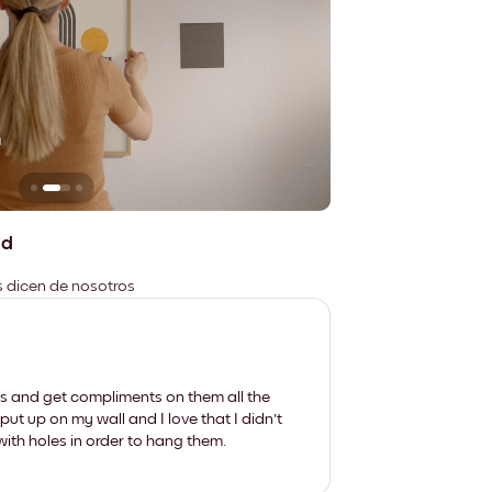
n
No deja marcas
ad
es dicen de nosotros
les and get compliments on them all the
put up on my wall and I love that I didn't
th holes in order to hang them.