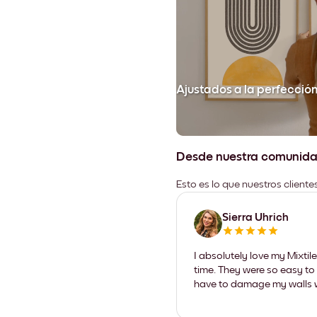
Ajustados a la perfecció
Desde nuestra comunid
Esto es lo que nuestros client
Sierra Uhrich
I absolutely love my Mixti
time. They were so easy to 
have to damage my walls wi