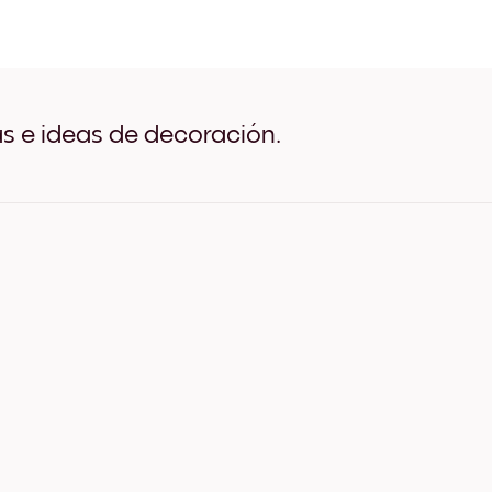
Lakeside Horse Negro
Lakeside Horse Blanco
Lakeside Horse Madera de
Lakeside Horse Ancho Neg
Lakeside Horse Ancho Bla
Lakeside Horse Ancho Nue
as e ideas de decoración.
Lakeside Horse Lienzo