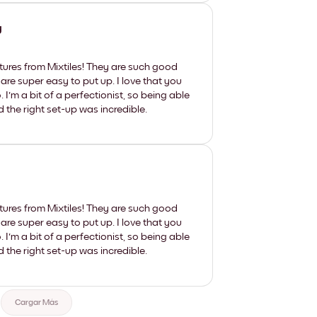
y
tures from Mixtiles! They are such good
 are super easy to put up. I love that you
'm a bit of a perfectionist, so being able
d the right set-up was incredible.
tures from Mixtiles! They are such good
 are super easy to put up. I love that you
'm a bit of a perfectionist, so being able
d the right set-up was incredible.
Cargar Más