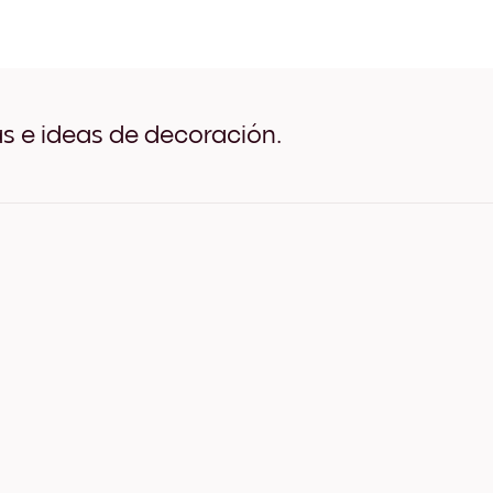
Surfside Station Negro
Surfside Station Blanco
Surfside Station Madera de
Surfside Station Ancho Ne
Surfside Station Ancho Bla
Surfside Station Ancho Nu
as e ideas de decoración.
Surfside Station Lienzo