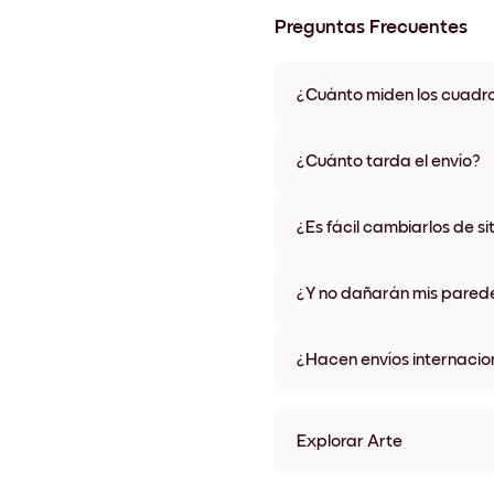
Preguntas Frecuentes
¿Cuánto miden los cuadr
Los tamaños varían de 21x28 
materiales y colores de marco,
¿Cuánto tarda el envío?
Una semana, más o menos. Hay
algunos países. Te enviaremo
¿Es fácil cambiarlos de si
compra
¡Superfácil! Están diseñados 
¿Y no dañarán mis pared
No, sin daños
¿Hacen envíos internacio
¡Sí, a la mayoría de los países
Explorar Arte
Surfside Station Sin marco