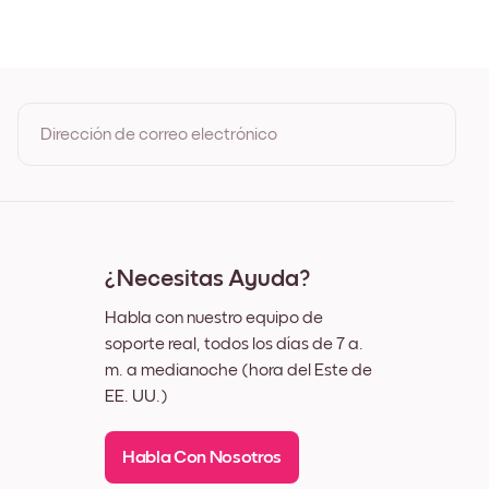
 Roble
gro
nco
ez
Dirección de correo electrónico
Al registrarte, aceptas los Términos de uso y la Política de
privacidad de Mixtiles
¿Necesitas Ayuda?
Habla con nuestro equipo de
soporte real, todos los días de 7 a.
m. a medianoche (hora del Este de
EE. UU.)
Habla Con Nosotros