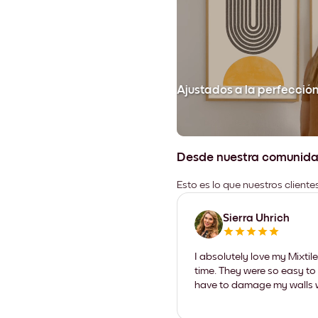
Ajustados a la perfecció
Desde nuestra comunid
Esto es lo que nuestros client
Sierra Uhrich
I absolutely love my Mixti
time. They were so easy to 
have to damage my walls wi