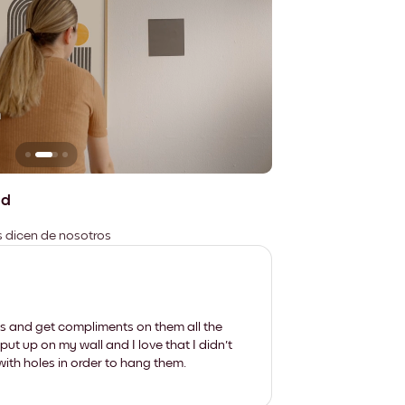
n
No deja marcas
ad
es dicen de nosotros
les and get compliments on them all the
put up on my wall and I love that I didn't
th holes in order to hang them.