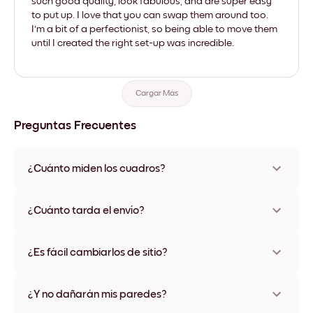
such good quality, look fabulous, and are super easy
to put up. I love that you can swap them around too.
I'm a bit of a perfectionist, so being able to move them
until I created the right set-up was incredible.
Cargar Más
Preguntas Frecuentes
¿Cuánto miden los cuadros?
Los tamaños varían de 21x28 cm a 56x112 cm. Disponible en
varios materiales y colores de marco, incluidas opciones sin
¿Cuánto tarda el envío?
marco y con lienzo.
Una semana, más o menos. Hay opciones de envío exprés
disponibles en algunos países. Te enviaremos un número de
¿Es fácil cambiarlos de sitio?
seguimiento después de tu compra
¡Superfácil! Están diseñados para moverse varias veces sin
ningún daño
¿Y no dañarán mis paredes?